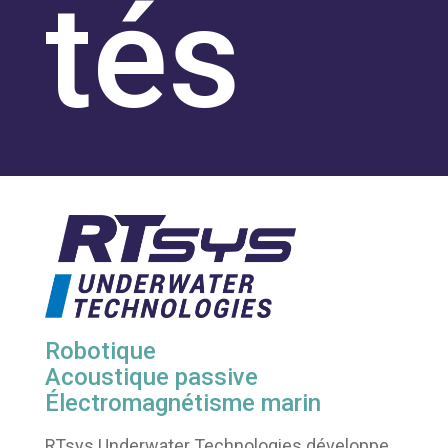
tés
Robotique
Acoustique passive
Électromagnétisme marin
RTsys Underwater Technologies développe